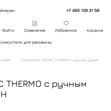
+7 495 128 21 58
айнерам
Войти
Сравнение
Избранное
Корзина
ы
смесители для раковины
–
нтажа
Смеситель ZODIAC THERMO с ручным душем
C THERMO с ручным
SH