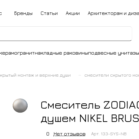
с
Бренды
Статьи
Акции
Архитекторам и диз
керамогранит
накладные раковины
подвесные унитаз
–
крытый монтаж и верхние души
смесители скрытого мо
Смеситель ZODIA
душем NIKEL BRU
0
Нет отзывов
Арт.
133-SYS-NB