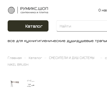
О на
Каталог
все для кухни
гигиенические души
душевые трапы
–
–
–
Главная
Каталог
СМЕСИТЕЛИ И ДУШ СИСТЕМЫ
с
NIKEL BRUSH