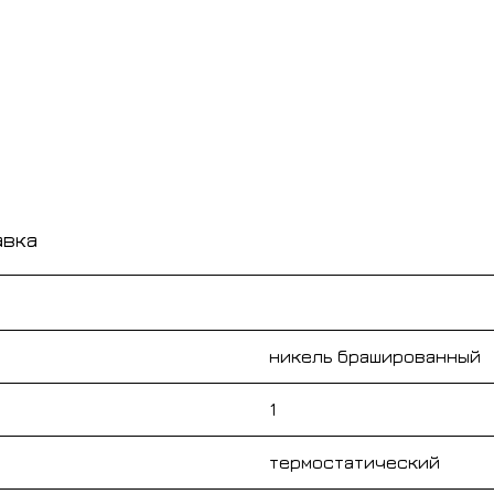
авка
никель брашированный
1
термостатический