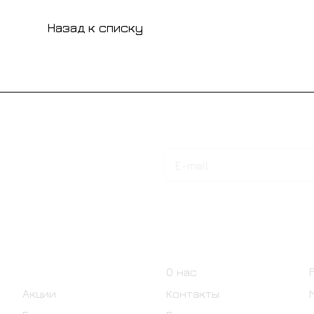
Назад к списку
Подписаться
на новости и акции
Интернет-магазин
Компания
Каталог
О нас
Акции
Контакты