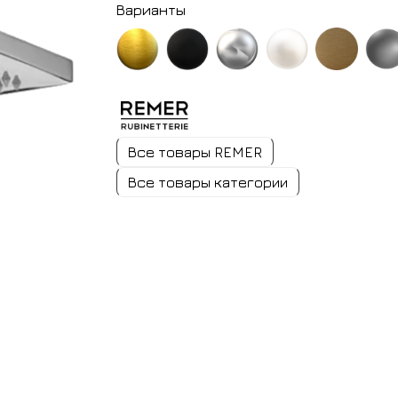
Варианты
золото
черный
хром
белый
латунь
никель
брашированное
матовый
матовый
Все товары REMER
Все товары категории