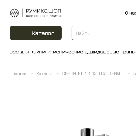
О на
Каталог
все для кухни
гигиенические души
душевые трапы
–
–
–
Главная
Каталог
СМЕСИТЕЛИ И ДУШ СИСТЕМЫ
с