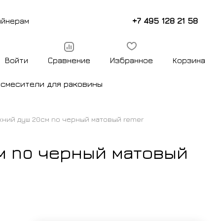
+7 495 128 21 58
айнерам
Войти
Сравнение
Избранное
Корзина
ы
смесители для раковины
хний душ 20см no черный матовый remer
м no черный матовый