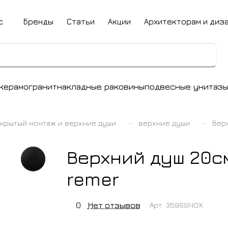
с
Бренды
Статьи
Акции
Архитекторам и диз
керамогранит
накладные раковины
подвесные унитаз
–
–
крытый монтаж и верхние души
верхние души
Вер
Верхний душ 20с
remer
0
Нет отзывов
Арт.
359SSNOX