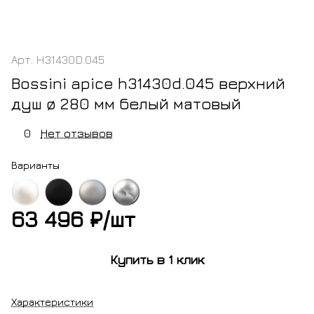
Арт.
H31430D.045
Bossini apice h31430d.045 верхний
душ ø 280 мм белый матовый
0
Нет отзывов
Варианты
63 496 ₽/
шт
ый
черный
никель
хром
овый
матовый
брашированный
Купить в 1 клик
Характеристики