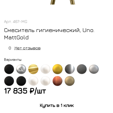
Арт.
467-MG
Смеситель гигиенический, Uno.
MattGold
0
Нет отзывов
Варианты
ный
хром
золото
белый
золото
оружейная
оружейная
никель
овый
матовый
матовое
сталь
сталь
брашированный
17 835 ₽/
шт
ный
черный
белый
белый
медь
бронза
глянцевая
овый
матовый
матовый
матовый
брашированная
брашированная
Купить в 1 клик