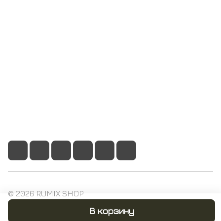
Компания
Информация
Помощь
+7 495 128 21 58
sale@rumix.shop
г. Москва, Ленинский проспект, 24
© 2026 RUMIX.SHOP
В корзину
Конфиденциальность
Оферта