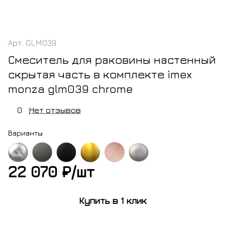
Арт.
GLM039
Смеситель для раковины настенный
скрытая часть в комплекте imex
monza glm039 chrome
0
Нет отзывов
Варианты
22 070 ₽/
шт
м
оружейная
черный
золото
золото
никель
сталь
матовый
брашированное
розовое
брашированный
Купить в 1 клик
брашированное