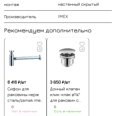
настенный скрытый
монтаж
IMEX
Производитель
Рекомендуем дополнительно
6 416 ₽/
шт
3 850 ₽/
шт
Сифон для
Донный клапан
раковины нерж.
клик-клак ø1¼"
cталь/zamak imex
для раковин с
scl002 chrome
переливом или
0
0
Нет в наличии
Есть в наличии
без imex vcc001