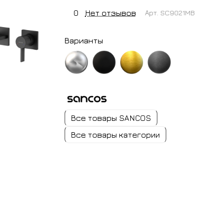
0
Нет отзывов
Арт.
SC9021MB
Варианты
хром
черный
золото
вороненая
матовый
брашированное
сталь
Все товары SANCOS
Все товары категории