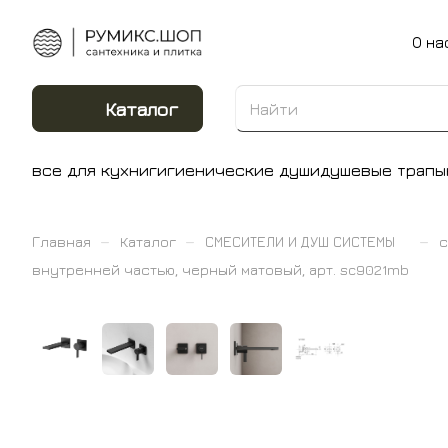
О на
Каталог
все для кухни
гигиенические души
душевые трапы
–
–
–
Главная
Каталог
СМЕСИТЕЛИ И ДУШ СИСТЕМЫ
с
внутренней частью, черный матовый, арт. sc9021mb