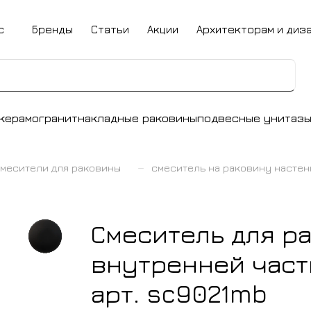
с
Бренды
Статьи
Акции
Архитекторам и диз
керамогранит
накладные раковины
подвесные унитаз
–
месители для раковины
смеситель на раковину насте
Смеситель для ра
внутренней част
арт. sc9021mb