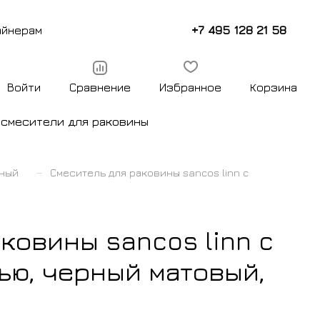
+7 495 128 21 58
айнерам
Войти
Сравнение
Избранное
Корзина
ы
смесители для раковины
–
нный
Смеситель для раковины sancos linn c
ковины sancos linn c
ью, черный матовый,