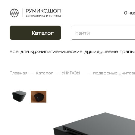
О на
Каталог
все для кухни
гигиенические души
душевые трапы
–
–
–
Главная
Каталог
УНИТАЗЫ
подвесные унитаз