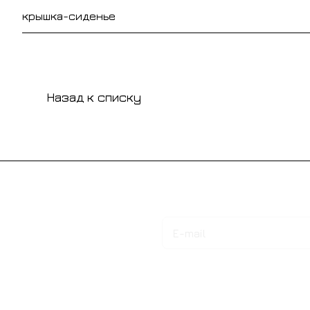
крышка-сиденье
Назад к списку
Подписаться
на новости и акции
Интернет-магазин
Компания