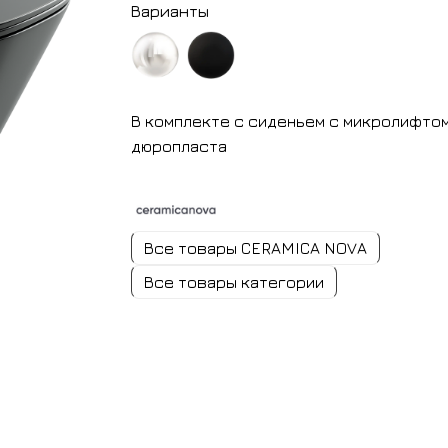
Варианты
белый
черный
В комплекте с сиденьем с микролифтом
глянцевый
матовый
дюропласта
Все товары CERAMICA NOVA
Все товары категории