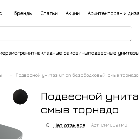
с
Бренды
Статьи
Акции
Архитекторам и диз
керамогранит
накладные раковины
подвесные унитаз
–
ы
Подвесной унитаз union безободковый, смыв торнадо
Подвесной унита
смыв торнадо
0
Нет отзывов
Арт.
CN4009TMB