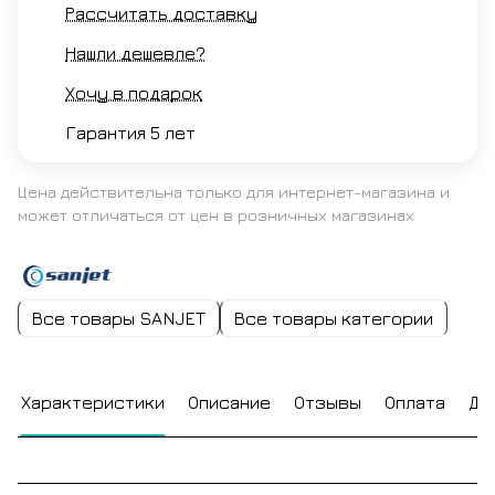
Рассчитать доставку
Нашли дешевле?
Хочу в подарок
Гарантия 5 лет
Цена действительна только для интернет-магазина и
может отличаться от цен в розничных магазинах
Все товары SANJET
Все товары категории
Характеристики
Описание
Отзывы
Оплата
До