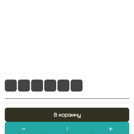
Компания
Информация
Помощь
+7 495 128 21 58
sale@rumix.shop
г. Москва, Ленинский проспект, 24
© 2026 RUMIX.SHOP
В корзину
Конфиденциальность
Оферта