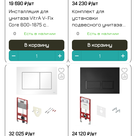
19 690 ₽/
шт
34 230 ₽/
шт
Инсталляция для
Комплект для
унитаза VitrA V-Fix
установки
Core 800-1875 с
подвесного унитаза:
кнопкой глянцевой
застенный модуль,
0
Есть в наличии
0
Есть в наличии
хром
пластиковая панель
смыва tecenow, черная
В корзину
В корзину
матовая
32 025 ₽/
шт
24 120 ₽/
шт