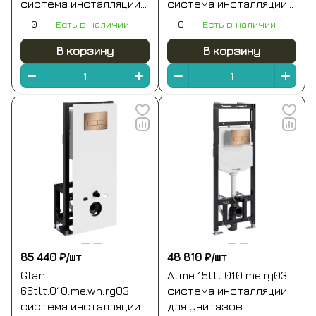
система инсталляции
система инсталляции
для унитазов
для унитазов
0
Есть в наличии
0
Есть в наличии
В корзину
В корзину
85 440 ₽/
шт
48 810 ₽/
шт
Glan
Alme 15tlt.010.me.rg03
66tlt.010.me.wh.rg03
система инсталляции
система инсталляции
для унитазов