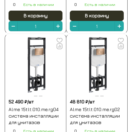
для унитазов
0
Есть в наличии
0
Есть в наличии
В корзину
В корзину
52 490 ₽/
шт
48 810 ₽/
шт
Alme 15tlt.010.me.rg04
Alme 15tlt.010.me.rg02
система инсталляции
система инсталляции
для унитазов
для унитазов
0
Есть в наличии
0
Есть в наличии