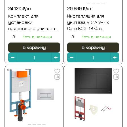
24 120 ₽/
шт
20 590 ₽/
шт
Комплект для
Инсталляция для
установки
унитаза VitrA V-Fix
подвесного унитаза:
Core 800-1874 с
застенный модуль
кнопкой матовой
0
Есть в наличии
0
Есть в наличии
tecespring,
черной
пластиковая панель
В корзину
В корзину
смыва tecespring r,
черная матовая