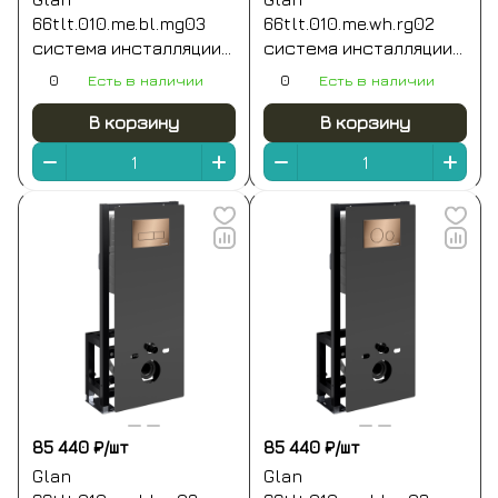
66tlt.010.me.bl.mg03
66tlt.010.me.wh.rg02
система инсталляции
система инсталляции
для унитазов
для унитазов
0
Есть в наличии
0
Есть в наличии
В корзину
В корзину
85 440 ₽/
шт
85 440 ₽/
шт
Glan
Glan