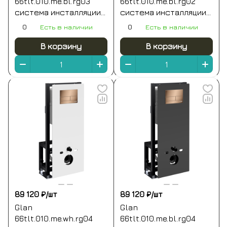
66tlt.010.me.bl.rg03
66tlt.010.me.bl.rg02
система инсталляции
система инсталляции
для унитазов
для унитазов
0
Есть в наличии
0
Есть в наличии
В корзину
В корзину
89 120 ₽/
шт
89 120 ₽/
шт
Glan
Glan
66tlt.010.me.wh.rg04
66tlt.010.me.bl.rg04