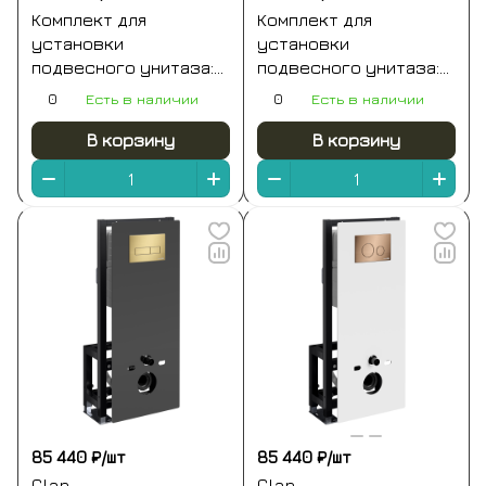
Комплект для
Комплект для
установки
установки
подвесного унитаза:
подвесного унитаза:
застенный модуль,
застенный модуль
0
Есть в наличии
0
Есть в наличии
пластиковая панель
tecespring,
смыва tecenow, белая
пластиковая панель
В корзину
В корзину
смыва tecespring v,
черная матовая
85 440 ₽/
шт
85 440 ₽/
шт
Glan
Glan