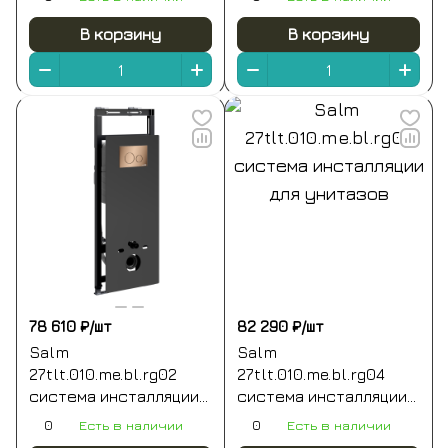
В корзину
В корзину
78 610 ₽/
шт
82 290 ₽/
шт
Salm
Salm
27tlt.010.me.bl.rg02
27tlt.010.me.bl.rg04
система инсталляции
система инсталляции
для унитазов
для унитазов
0
Есть в наличии
0
Есть в наличии