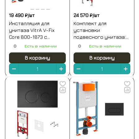
19 490 ₽/
шт
24 570 ₽/
шт
Инсталляция для
Комплект для
унитаза VitrA V-Fix
установки
Core 800-1873 с
подвесного унитаза:
кнопкой глянцевой
застенный модуль
0
Есть в наличии
0
Есть в наличии
хром
tecespring,
пластиковая панель
В корзину
В корзину
смыва tecespring v,
хром глянцевый