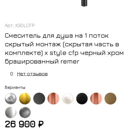
Арт.
X30LCFP
Смеситель для душа на 1 поток
скрытый монтаж (скрытая часть в
комплекте) x style cfp черный хром
брашированный remer
0
Нет отзывов
Варианты
м
золото
черный
медь
белый
черный
медь
латунь
брашированное
хром
блестящая
матовый
матовый
блестящая
26 900 ₽
ржавеющая
никель
брашированный