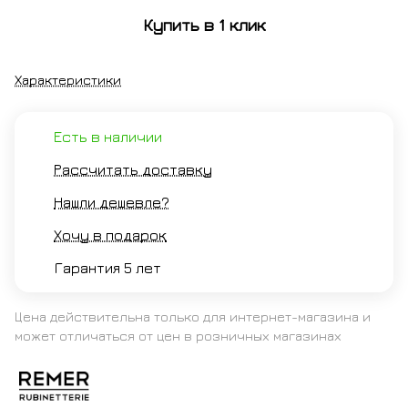
ль
Купить в 1 клик
Характеристики
Есть в наличии
Рассчитать доставку
Нашли дешевле?
Хочу в подарок
Гарантия 5 лет
Цена действительна только для интернет-магазина и
может отличаться от цен в розничных магазинах