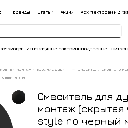
с
Бренды
Статьи
Акции
Архитекторам и диз
керамогранит
накладные раковины
подвесные унитаз
–
крытый монтаж и верхние души
смесители скрытого мо
атовый remer
Смеситель для ду
монтаж (скрытая 
style no черный 