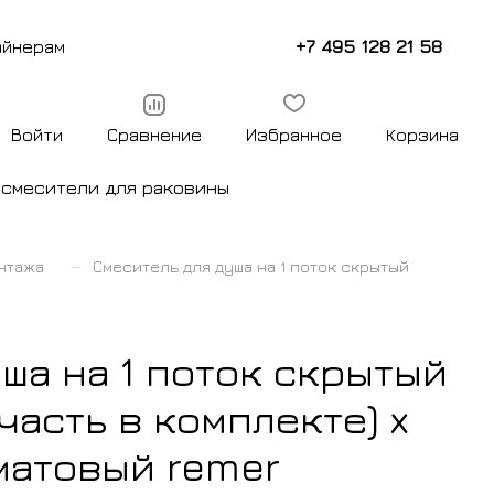
+7 495 128 21 58
айнерам
Войти
Сравнение
Избранное
Корзина
ы
смесители для раковины
–
нтажа
Смеситель для душа на 1 поток скрытый
ша на 1 поток скрытый
часть в комплекте) x
матовый remer