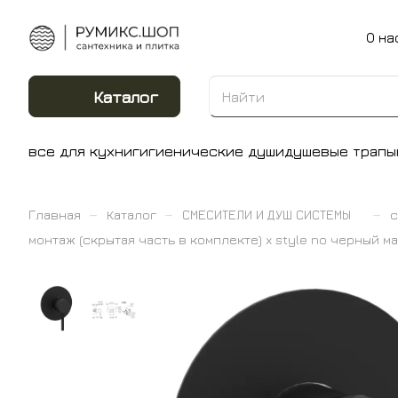
О на
Каталог
все для кухни
гигиенические души
душевые трапы
–
–
–
Главная
Каталог
СМЕСИТЕЛИ И ДУШ СИСТЕМЫ
с
монтаж (скрытая часть в комплекте) x style no черный м