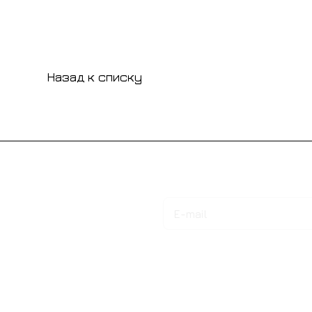
Назад к списку
Подписаться
на новости и акции
Интернет-магазин
Компания