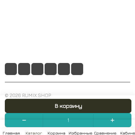
Помощь
+7 495 128 21 58
sale@rumix.shop
г. Москва, Ленинский проспект, 24
© 2026 RUMIX.SHOP
В корзину
Конфиденциальность
Оферта
Главная
Каталог
Корзина
Избранные
Сравнение
Кабине