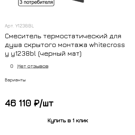
Арт.
Y1238BL
Смеситель термостатический для
душа скрытого монтажа whitecross
y y1238bl (черный мат)
0
Нет отзывов
Варианты
46 110 ₽/
шт
ный
хром
золото
оружейная
никель
овый
брашированное
сталь
брашированный
Купить в 1 клик