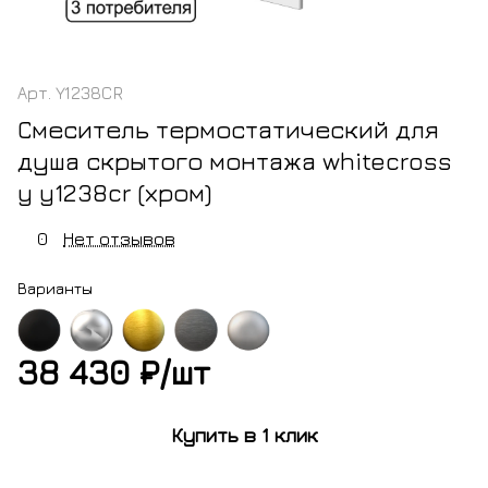
Арт.
Y1238CR
Смеситель термостатический для
душа скрытого монтажа whitecross
y y1238cr (хром)
0
Нет отзывов
Варианты
38 430 ₽/
шт
ный
хром
золото
оружейная
никель
овый
брашированное
сталь
брашированный
Купить в 1 клик