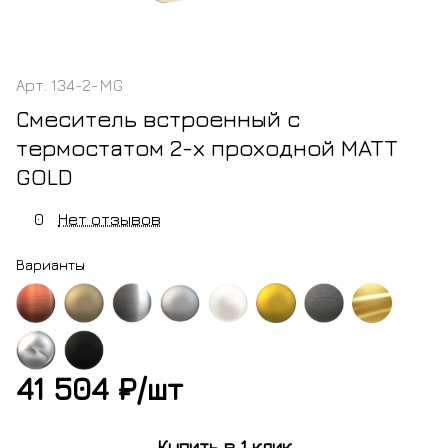
Арт.
134-2-MG
Смеситель встроенный с
термостатом 2-х проходной MATT
GOLD
0
Нет отзывов
Варианты
ь
бронза
оружейная
никель
белый
золото
оружейная
золото
шированная
брашированная
сталь
брашированный
матовый
матовое
сталь
41 504 ₽/
шт
м
черный
глянцевая
матовый
Купить в 1 клик