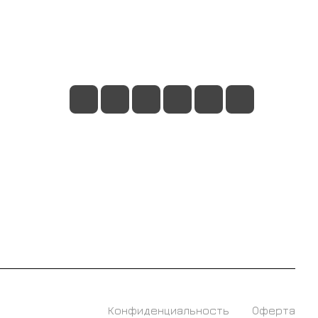
+7 495 128 21 58
sale@rumix.shop
г. Москва, Ленинский проспект, 24
Конфиденциальность
Оферта