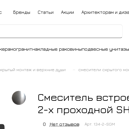
с
Бренды
Статьи
Акции
Архитекторам и диз
керамогранит
накладные раковины
подвесные унитаз
–
крытый монтаж и верхние души
смесители скрытого мо
Смеситель встро
2-х проходной S
0
Нет отзывов
Арт.
134-2-SGM