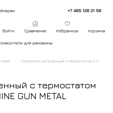
+7 495 128 21 58
айнерам
Войти
Сравнение
Избранное
Корзина
ы
смесители для раковины
–
нтажа
Смеситель встроенный с термостатом 2-х
енный с термостатом
HINE GUN METAL