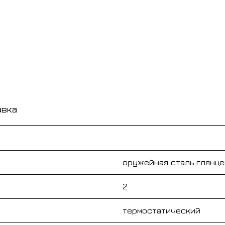
авка
оружейная сталь глянце
2
термостатический