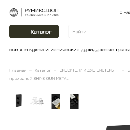
О на
Каталог
все для кухни
гигиенические души
душевые трапы
–
–
–
Главная
Каталог
СМЕСИТЕЛИ И ДУШ СИСТЕМЫ
с
проходной SHINE GUN METAL