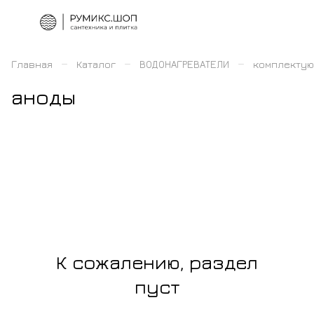
–
–
–
Главная
Каталог
ВОДОНАГРЕВАТЕЛИ
комплектую
аноды
К сожалению, раздел
пуст