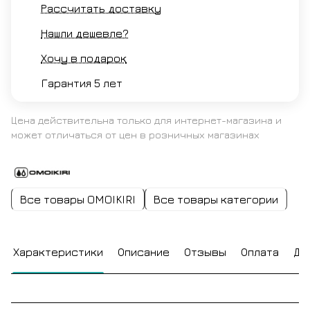
Рассчитать доставку
Нашли дешевле?
Хочу в подарок
Гарантия 5 лет
Цена действительна только для интернет-магазина и
может отличаться от цен в розничных магазинах
Все товары OMOIKIRI
Все товары категории
Характеристики
Описание
Отзывы
Оплата
До