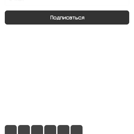
Подписаться
Интернет-магазин
Компания
Информация
Помощь
+7 495 128 21 58
sale@rumix.shop
г. Москва, Ленинский проспект, 24