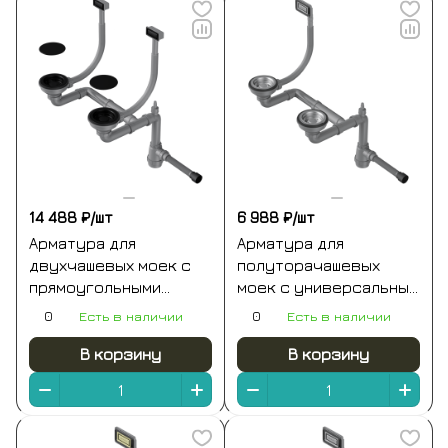
14 488 ₽/
шт
6 988 ₽/
шт
Арматура для
Арматура для
двухчашевых моек с
полуторачашевых
прямоугольными
моек с универсальным
переливами и
прямоугольным
0
Есть в наличии
0
Есть в наличии
декоративными
переливом
элементами для
нержавеющая сталь
В корзину
В корзину
корзины графит
omoikiri wk-1.5-un-in
omoikiri wk-2c-gb