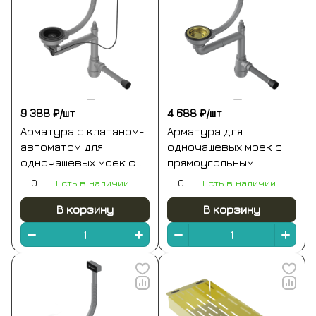
9 388 ₽/
шт
4 688 ₽/
шт
Арматура с клапаном-
Арматура для
автоматом для
одночашевых моек с
одночашевых моек с
прямоугольным
прямоугольным
переливом золото
0
Есть в наличии
0
Есть в наличии
переливом и
светлое omoikiri wk-1-
декоративным
lg
В корзину
В корзину
элементом для
корзины вороненая
сталь omoikiri wk-1-a-
gb