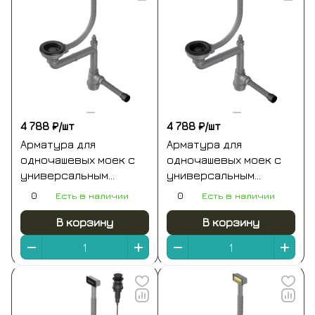
4 788 ₽/
шт
4 788 ₽/
шт
Арматура для
Арматура для
одночашевых моек с
одночашевых моек с
универсальным
универсальным
прямоугольным
прямоугольным
0
Есть в наличии
0
Есть в наличии
переливом вороненая
переливом графит
сталь omoikiri wk-1-un-
omoikiri wk-1-un-gb
В корзину
В корзину
gm