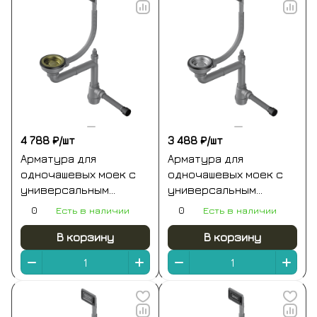
4 788 ₽/
шт
3 488 ₽/
шт
Арматура для
Арматура для
одночашевых моек с
одночашевых моек с
универсальным
универсальным
прямоугольным
прямоугольным
0
Есть в наличии
0
Есть в наличии
переливом золото
переливом
светлое omoikiri wk-1-
нержавеющая сталь
В корзину
В корзину
un-lg
omoikiri wk-1-un-in