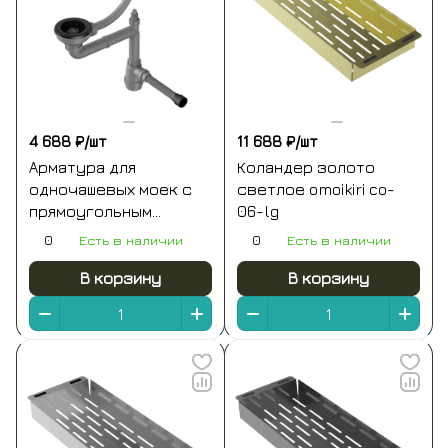
4 688 ₽/
шт
11 688 ₽/
шт
Арматура для
Коландер золото
одночашевых моек с
светлое omoikiri co-
прямоугольным
06-lg
переливом графит
0
Есть в наличии
0
Есть в наличии
omoikiri wk-1-gb
В корзину
В корзину