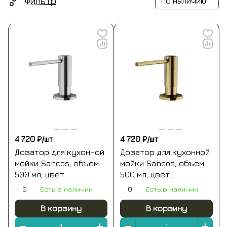
Фильтр
По наличию
4 720 ₽/
шт
4 720 ₽/
шт
Дозатор для кухонной
Дозатор для кухонной
мойки Sancos, объем
мойки Sancos, объем
500 мл, цвет
500 мл, цвет
брашированный
полированное золото,
0
Есть в наличии
0
Есть в наличии
никель, арт.
арт. SC40100ZG
SC40100BN
В корзину
В корзину