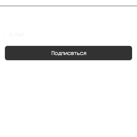
Подписаться
на новости и акции
Подписаться
Интернет-магазин
Компания
Информация
Помощь
+7 495 128 21 58