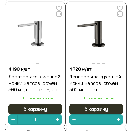
4 190 ₽/
шт
4 720 ₽/
шт
Дозатор для кухонной
Дозатор для кухонной
мойки Sancos, объем
мойки Sancos, объем
500 мл, цвет хром, арт.
500 мл, цвет
SC40100CH
вороненая сталь, арт.
0
Есть в наличии
0
Есть в наличии
SC40100ZG
В корзину
В корзину