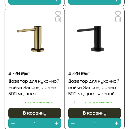
4 720 ₽/
шт
4 720 ₽/
шт
Дозатор для кухонной
Дозатор для кухонной
мойки Sancos, объем
мойки Sancos, объем
500 мл, цвет
500 мл, цвет черный
брашированное
матовый, арт.
0
Есть в наличии
0
Есть в наличии
золото, арт.
SC40100MB
SC40100BG
В корзину
В корзину