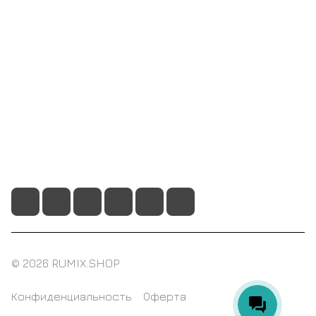
Компания
Информация
Помощь
+7 495 128 21 58
sale@rumix.shop
г. Москва, Ленинский проспект, 24
© 2026 RUMIX.SHOP
Конфиденциальность
Оферта