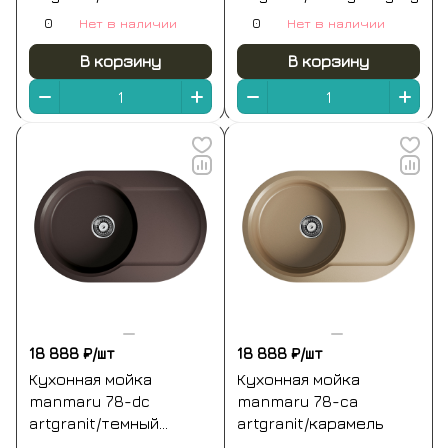
0
Нет в наличии
0
Нет в наличии
В корзину
В корзину
18 888 ₽/
шт
18 888 ₽/
шт
Кухонная мойка
Кухонная мойка
manmaru 78-dc
manmaru 78-ca
artgranit/темный
artgranit/карамель
шоколад