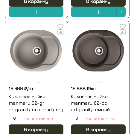
В корзину
В корзину
16 688 ₽/
шт
15 888 ₽/
шт
Кухонная мойка
Кухонная мойка
manmaru 62-gr
manmaru 62-dc
artgranit/leningrad grey
artgranit/темный
шоколад
0
Нет в наличии
0
Нет в наличии
В корзину
В корзину