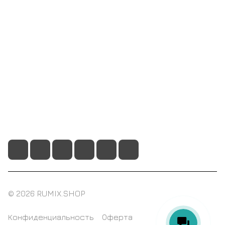
Компания
Информация
Помощь
+7 495 128 21 58
sale@rumix.shop
г. Москва, Ленинский проспект, 24
© 2026 RUMIX.SHOP
Конфиденциальность
Оферта