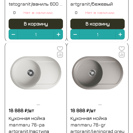
tetogranit/ваниль 600 x
artgranit/бежевый
470 x 195
0
Нет в наличии
0
Нет в наличии
В корзину
В корзину
18 888 ₽/
шт
18 888 ₽/
шт
Кухонная мойка
Кухонная мойка
manmaru 78-pa
manmaru 78-gr
artgranit/пастила
artgranit/leningrad grey