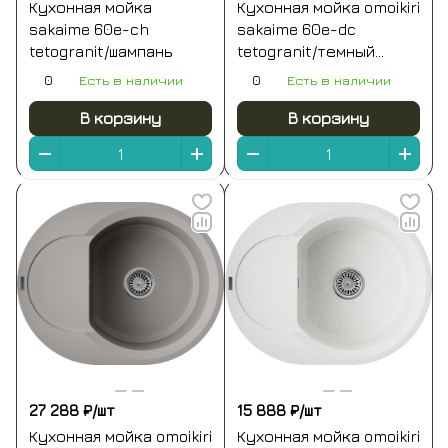
Кухонная мойка
Кухонная мойка omoikiri
sakaime 60e-ch
sakaime 60e-dc
tetogranit/шампань
tetogranit/темный
шоколад 600 x 470 x 195
0
Есть в наличии
0
Есть в наличии
В корзину
В корзину
27 288 ₽/
шт
15 888 ₽/
шт
Кухонная мойка omoikiri
Кухонная мойка omoikiri