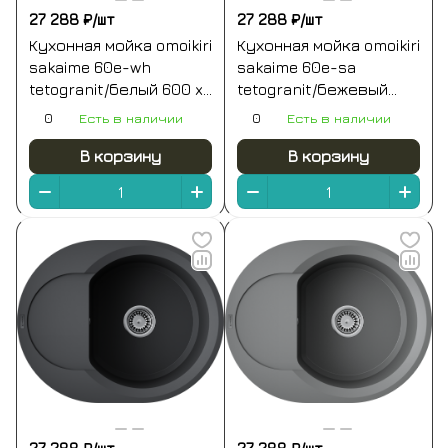
27 288 ₽/
шт
27 288 ₽/
шт
Кухонная мойка omoikiri
Кухонная мойка omoikiri
sakaime 60e-wh
sakaime 60e-sa
tetogranit/белый 600 x
tetogranit/бежевый
470 x 195
600 x 470 x 195
0
Есть в наличии
0
Есть в наличии
В корзину
В корзину