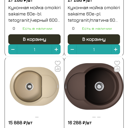
27 288 ₽/
шт
27 288 ₽/
шт
Кухонная мойка omoikiri
Кухонная мойка omoikiri
sakaime 60e-bl
sakaime 60e-pl
tetogranit/черный 600
tetogranit/платина 600
x 470 x 195
x 470 x 195
0
Есть в наличии
0
Есть в наличии
В корзину
В корзину
15 888 ₽/
шт
16 288 ₽/
шт