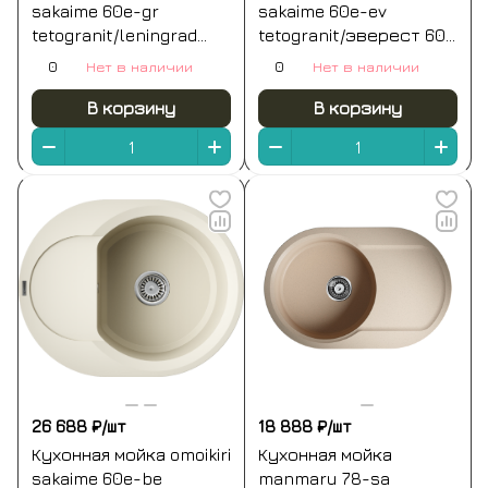
sakaime 60e-gr
sakaime 60e-ev
tetogranit/leningrad
tetogranit/эверест 600
grey 600 x 470 x 195
x 470 x 195
0
Нет в наличии
0
Нет в наличии
В корзину
В корзину
26 688 ₽/
шт
18 888 ₽/
шт
Кухонная мойка omoikiri
Кухонная мойка
sakaime 60e-be
manmaru 78-sa