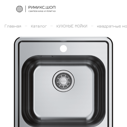
–
–
–
Главная
Каталог
КУХОНЫЕ МОЙКИ
квадратные м