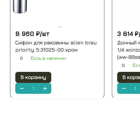
8 960 ₽/
шт
3 814 ₽
Сифон для раковины allen brau
Донный к
priority 5.31025-00 хром
1/4 wonz
(ww-88ss
0
Есть в наличии
0
Ес
В корзину
В корз