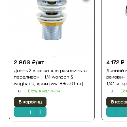
2 860 ₽/
шт
4 172 ₽
Донный клапан для раковины с
Донный к
переливом 1 1/4 wonzon &
раковин 
woghand, хром (ww-88ss01-cr)
1/4" cr х
0
0
Есть в наличии
Ес
В корзину
В корз