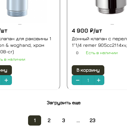
/
шт
4 900 ₽/
шт
лапан для раковины 1
Донный клапан с пере
on & woghand, хром
1”1/4 remer 905cc2114xv
08-cr)
0
Есть в наличии
ть в наличии
ину
В корзину
Загрузить еще
1
2
3
...
23