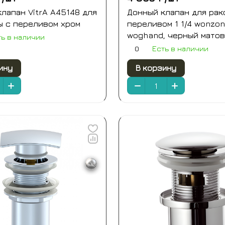
лапан VitrA A45148 для
Донный клапан для рак
ы с переливом хром
переливом 1 1/4 wonzon
woghand, черный матов
ть в наличии
88ss08-mb)
0
Есть в наличии
ину
В корзину