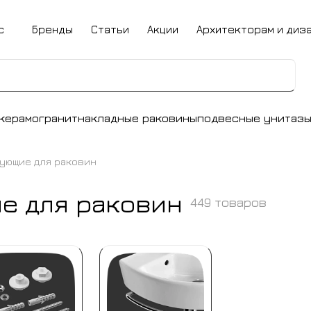
с
Бренды
Статьи
Акции
Архитекторам и диз
керамогранит
накладные раковины
подвесные унитаз
ующие для раковин
е для раковин
449 товаров