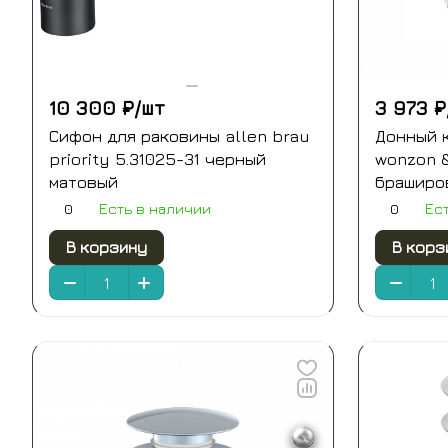
10 300 ₽/
шт
3 973 ₽
Сифон для раковины allen brau
Донный 
priority 5.31025-31 черный
wonzon 
матовый
браширо
ss105-bn
0
0
Есть в наличии
Ес
В корзину
В корз