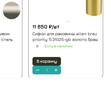
11 650 ₽/
шт
ливом
Сифон для раковины allen brau
, сталь
priority 5.31025-gb золото браш
0
Есть в наличии
В корзину