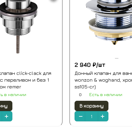
2 940 ₽/
шт
лапан click-clack для
Донный клапан для ванн
с переливом и без 1
wonzon & woghand, хро
ром remer
ss105-cr)
0
ть в наличии
Есть в наличии
ину
В корзину