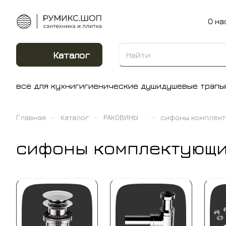
О на
Каталог
все для кухни
гигиенические души
душевые трапы
–
–
–
Главная
Каталог
РАКОВИНЫ
сифоны комплект
сифоны комплектующи