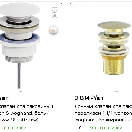
/
шт
3 814 ₽/
шт
лапан для раковины 1
Донный клапан для рак
on & woghand, белый
переливом 1 1/4 wonzon
 (ww-88ss07-mw)
woghand, брашированн
золото (ww-88ss01-bg)
0
ть в наличии
Есть в наличии