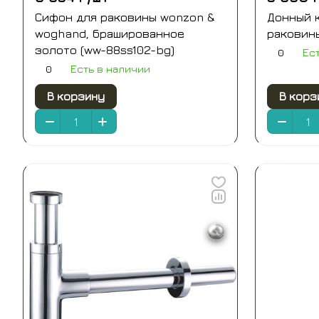
Сифон для раковины wonzon &
Донный к
woghand, брашированное
раковин
золото (ww-88ss102-bg)
0
Ес
0
Есть в наличии
В корзину
В корз