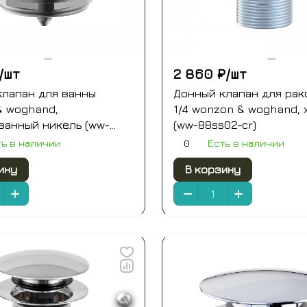
/
шт
2 860 ₽/
шт
клапан для ванны
Донный клапан для рак
& woghand,
1/4 wonzon & woghand, 
ванный никель (ww-
(ww-88ss02-cr)
)
0
ть в наличии
Есть в наличии
ину
В корзину