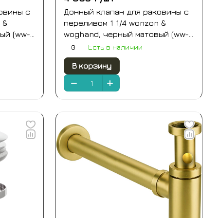
овины с
Донный клапан для раковины с
 &
переливом 1 1/4 wonzon &
ый (ww-
woghand, черный матовый (ww-
88ss03-mb)
0
Есть в наличии
В корзину