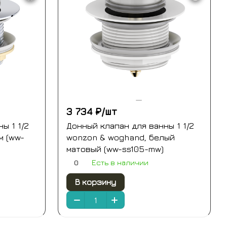
3 734 ₽/
шт
ы 1 1/2
Донный клапан для ванны 1 1/2
м (ww-
wonzon & woghand, белый
матовый (ww-ss105-mw)
0
Есть в наличии
В корзину