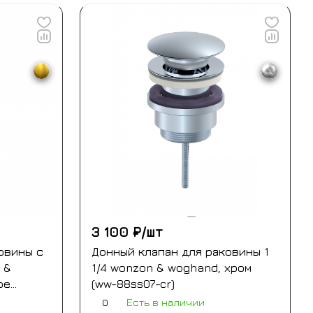
3 100 ₽/
шт
овины с
Донный клапан для раковины 1
 &
1/4 wonzon & woghand, хром
ое
(ww-88ss07-cr)
0
Есть в наличии