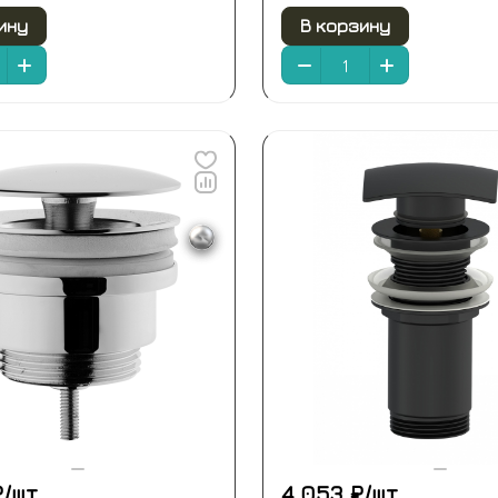
ину
В корзину
/
шт
4 053 ₽/
шт