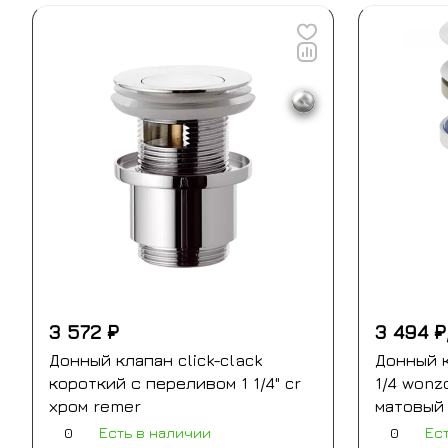
3 572 ₽
3 494 ₽
Донный клапан click-clack
Донный к
короткий с переливом 1 1/4" cr
1/4 wonz
хром remer
матовый
0
0
Есть в наличии
Ес