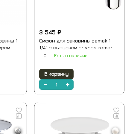
3 545 ₽
овины 1
Сифон для раковины zamak 1
хром
1/4" с выпуском cr хром remer
0
Есть в наличии
В корзину