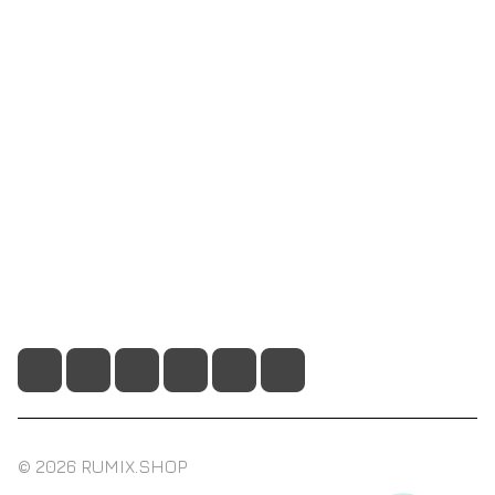
Интернет-магазин
Компания
Информация
Помощь
+7 495 128 21 58
sale@rumix.shop
г. Москва, Ленинский проспект, 24
© 2026 RUMIX.SHOP