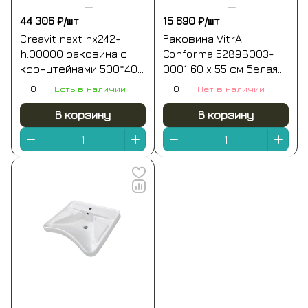
44 306 ₽/
шт
15 690 ₽/
шт
Creavit next nx242-
Раковина VitrA
h.00000 раковина с
Conforma 5289B003-
кронштейнами 500*400
0001 60 x 55 см белая
мм (белый глянцевый)
антибактериальное
0
Есть в наличии
0
Нет в наличии
покрытие Hygiene
В корзину
В корзину