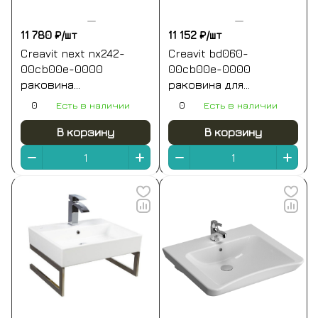
11 780 ₽/
шт
11 152 ₽/
шт
Creavit next nx242-
Creavit bd060-
00cb00e-0000
00cb00e-0000
раковина
раковина для
универсальная
инвалидов 600*500 мм
0
Есть в наличии
0
Есть в наличии
500*400 мм (белый
(белый глянцевый)
глянцевый)
В корзину
В корзину