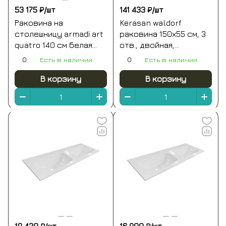
53 175 ₽/
шт
141 433 ₽/
шт
Раковина на
Kerasan waldorf
столешницу armadi art
раковина 150х55 см, 3
quatro 140 см белая
отв., двойная,
mw, арт. 793-140-2-w
керамическая, цвет:
0
Есть в наличии
0
Есть в наличии
белый/хром
В корзину
В корзину