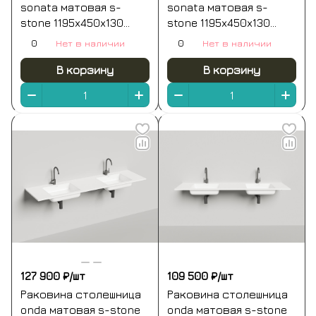
sonata матовая s-
sonata матовая s-
stone 1195x450x130
stone 1195x450x130
белый внутри ral
белый salini
0
Нет в наличии
0
Нет в наличии
снаружи salini
В корзину
В корзину
127 900 ₽/
шт
109 500 ₽/
шт
Раковина столешница
Раковина столешница
onda матовая s-stone
onda матовая s-stone