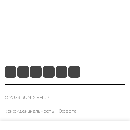
Информация
Помощь
+7 495 128 21 58
sale@rumix.shop
г. Москва, Ленинский проспект, 24
© 2026 RUMIX.SHOP
Конфиденциальность
Оферта