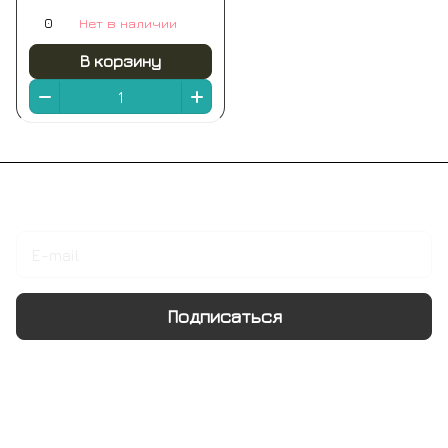
1210*465*180мм
0
Нет в наличии
В корзину
Подписаться
на новости и акции
Подписаться
Интернет-магазин
Компания