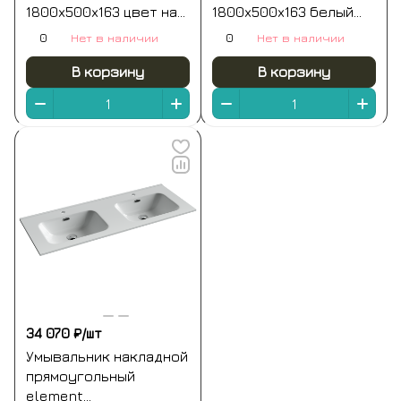
1800x500x163 цвет на
1800x500x163 белый
выбор по ral
salini
0
Нет в наличии
0
Нет в наличии
полностью salini
В корзину
В корзину
34 070 ₽/
шт
Умывальник накладной
прямоугольный
element