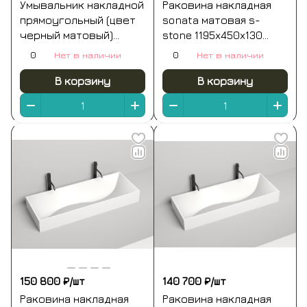
Умывальник накладной
Раковина накладная
прямоугольный (цвет
sonata матовая s-
черный матовый)
stone 1195x450x130
element
цвет на выбор по ral
0
Нет в наличии
0
Нет в наличии
1210*465*180мм
полностью salini
В корзину
В корзину
150 800 ₽/
шт
140 700 ₽/
шт
Раковина накладная
Раковина накладная