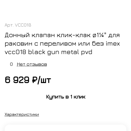
Арт.
VCC018
Донный клапан клик-клак ø1¼" для
раковин с переливом или без imex
vcc018 black gun metal pvd
0
Нет отзывов
6 929 ₽/
шт
Купить в 1 клик
Характеристики