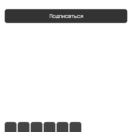
Подписаться
Интернет-магазин
Компания
Информация
Помощь
+7 495 128 21 58
sale@rumix.shop
г. Москва, Ленинский проспект, 24