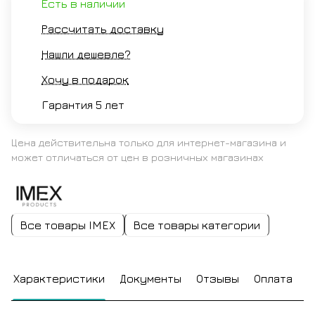
Есть в наличии
Рассчитать доставку
Нашли дешевле?
Хочу в подарок
Гарантия 5 лет
Цена действительна только для интернет-магазина и
может отличаться от цен в розничных магазинах
Все товары IMEX
Все товары категории
Характеристики
Документы
Отзывы
Оплата
Д