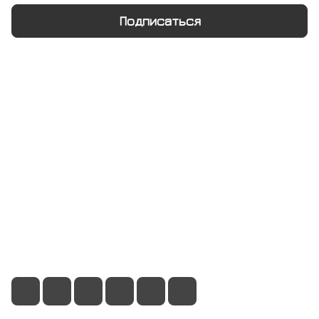
Подписаться
Интернет-магазин
Компания
Информация
Помощь
+7 495 128 21 58
sale@rumix.shop
г. Москва, Ленинский проспект, 24