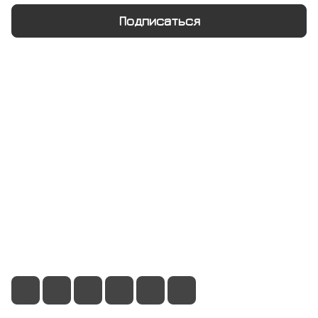
Подписаться
Интернет-магазин
Компания
Информация
Помощь
+7 495 128 21 58
sale@rumix.shop
г. Москва, Ленинский проспект, 24