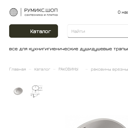
О на
Каталог
все для кухни
гигиенические души
душевые трапы
–
–
–
Главная
Каталог
РАКОВИНЫ
раковины врезны