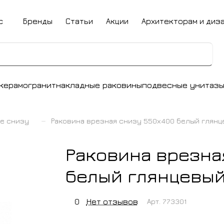
с
Бренды
Статьи
Акции
Архитекторам и диз
керамогранит
накладные раковины
подвесные унитаз
–
е снизу
Раковина врезная снизу 550х400 белый глянц
Раковина врезна
белый глянцевый
0
Нет отзывов
Арт.
773301