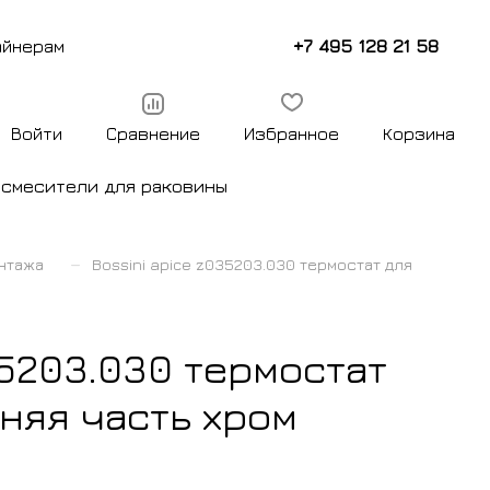
+7 495 128 21 58
айнерам
Войти
Сравнение
Избранное
Корзина
ы
смесители для раковины
–
нтажа
Bossini apice z035203.030 термостат для
35203.030 термостат
няя часть хром