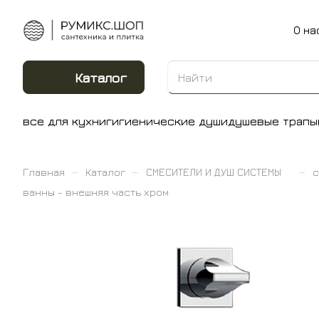
О на
Каталог
все для кухни
гигиенические души
душевые трапы
–
–
–
Главная
Каталог
СМЕСИТЕЛИ И ДУШ СИСТЕМЫ
с
ванны - внешняя часть хром