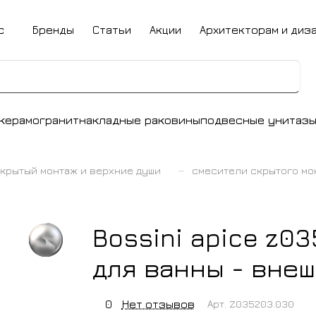
с
Бренды
Статьи
Акции
Архитекторам и диз
керамогранит
накладные раковины
подвесные унитаз
–
крытый монтаж и верхние души
смесители скрытого мо
Bossini apice z0
для ванны - внеш
0
Нет отзывов
Арт.
Z035203.030