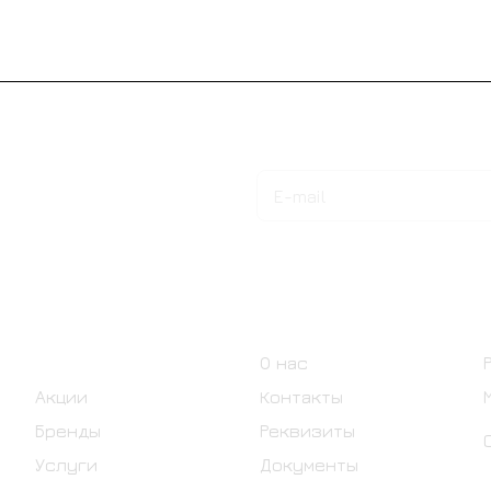
Подписаться
на новости и акции
Интернет-магазин
Компания
Каталог
О нас
Акции
Контакты
Бренды
Реквизиты
Услуги
Документы