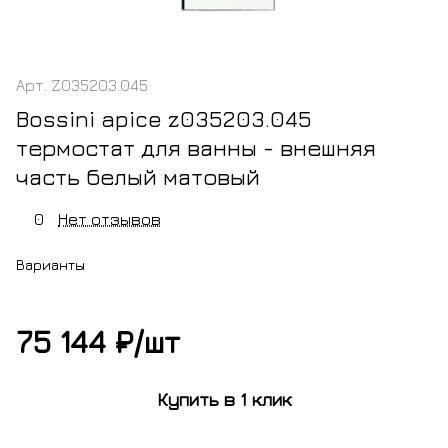
Арт.
Z035203.045
Bossini apice z035203.045
термостат для ванны - внешняя
часть белый матовый
0
Нет отзывов
Варианты
75 144 ₽/
шт
м
черный
белый
матовый
матовый
Купить в 1 клик