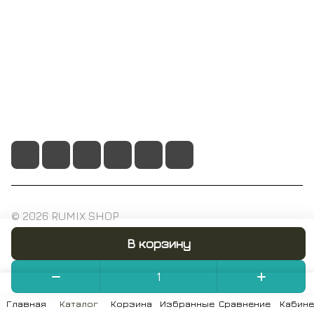
Помощь
+7 495 128 21 58
sale@rumix.shop
г. Москва, Ленинский проспект, 24
© 2026 RUMIX.SHOP
В корзину
Конфиденциальность
Оферта
Главная
Каталог
Корзина
Избранные
Сравнение
Кабине