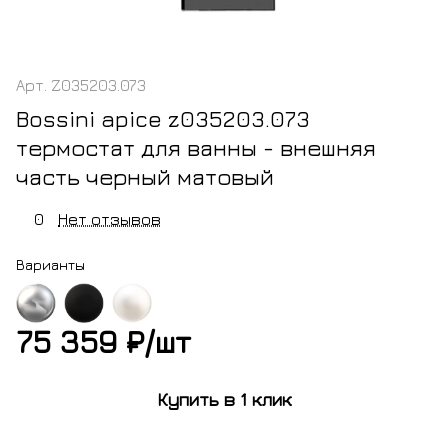
Арт.
Z035203.073
Bossini apice z035203.073
термостат для ванны - внешняя
часть черный матовый
0
Нет отзывов
Варианты
75 359 ₽/
шт
м
черный
белый
матовый
матовый
Купить в 1 клик