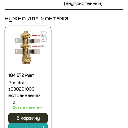
(внутристенный)
нужно для монтажа
104 672 ₽/
шт
Bossini
z030201000
встраиваемая
часть
0
Есть в наличии
термостата для
душа и ванны на 2
В корзину
выхода