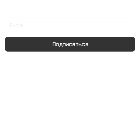
Подписаться
на новости и акции
Подписаться
Интернет-магазин
Компания
Информация
Помощь
+7 495 128 21 58
sale@rumix.shop