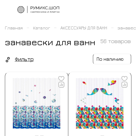
–
–
–
Главная
Каталог
АКСЕССУАРЫ ДЛЯ ВАНН
занавес
занавески для ванн
56 товаров
Фильтр
По наличию