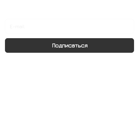
Подписаться
на новости и акции
Подписаться
Интернет-магазин
Компания
Информация
Помощь
+7 495 128 21 58
sale@rumix.shop