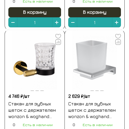
0
Есть в наличии
0
Есть в наличии
(ww-9121-bgm)
В корзину
В корзину
4 746 ₽/
шт
2 629 ₽/
шт
Стакан для зубных
Стакан для зубных
щеток с держателем
щеток с держателем
wonzon & woghand
wonzon & woghand
majestic, черный/
eclipse, хром (ww-9121-
0
Есть в наличии
0
Есть в наличии