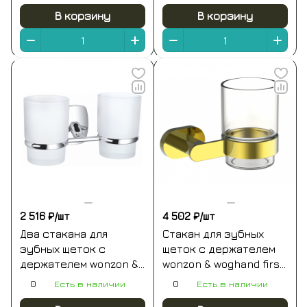
золото (ww-9221)
cr)
В корзину
В корзину
2 516 ₽/
шт
4 502 ₽/
шт
Два стакана для
Стакан для зубных
зубных щеток с
щеток с держателем
держателем wonzon &
wonzon & woghand first,
woghand porto, хром
глянцевое золото
0
Есть в наличии
0
Есть в наличии
(ww-1801)
(ww-8421-lg)