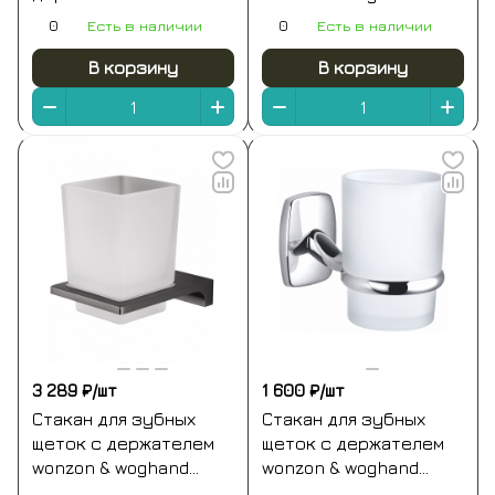
woghand polo, хром
graffity, темный
0
Есть в наличии
0
Есть в наличии
(ww-8928)
графит (ww-9321-bgm)
В корзину
В корзину
3 289 ₽/
шт
1 600 ₽/
шт
Стакан для зубных
Стакан для зубных
щеток с держателем
щеток с держателем
wonzon & woghand
wonzon & woghand
eclipse, темный графит
porto, хром (ww-1101)