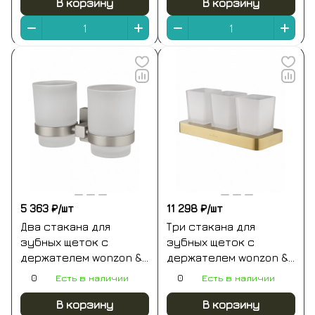
В корзину
В корзину
5 363 ₽/
шт
11 298 ₽/
шт
Два стакана для
Три стакана для
зубных щеток с
зубных щеток с
держателем wonzon &
держателем wonzon &
woghand polo,
woghand lotte,
0
Есть в наличии
0
Есть в наличии
брашированный никель
брашированное
(ww-8928-bn)
золото (ww-8338-bg)
В корзину
В корзину