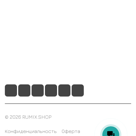
Компания
Информация
Помощь
+7 495 128 21 58
sale@rumix.shop
г. Москва, Ленинский проспект, 24
© 2026 RUMIX.SHOP
Конфиденциальность
Оферта