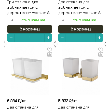
Три стакана для
Два стакана для
зубных щеток с
зубных щеток с
держателем wonzon &
держателем wonzon &
woghand lotte, хром
woghand first, хром
0
Есть в наличии
0
Есть в наличии
(ww-8338)
(ww-8428)
В корзину
В корзину
6 934 ₽/
шт
5 032 ₽/
шт
Два стакана для
Два стакана для