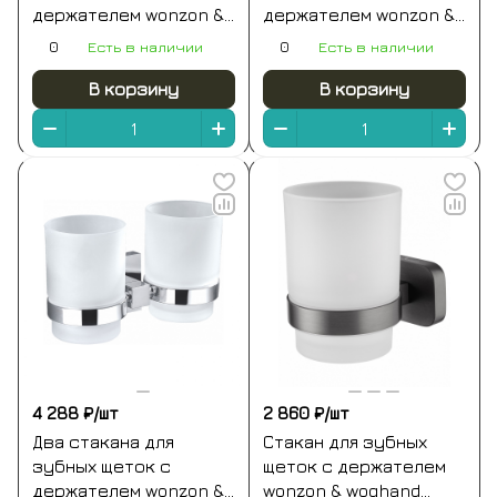
держателем wonzon &
держателем wonzon &
woghand first,
woghand polo, темное
0
Есть в наличии
0
Есть в наличии
глянцевое золото
золото (ww-8928-dg)
(ww-8428-lg)
В корзину
В корзину
4 288 ₽/
шт
2 860 ₽/
шт
Два стакана для
Стакан для зубных
зубных щеток с
щеток с держателем
держателем wonzon &
wonzon & woghand