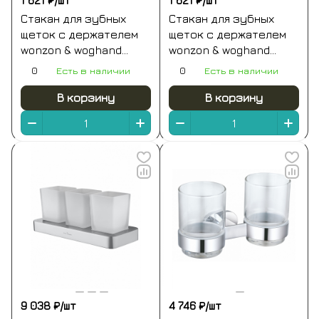
1 621 ₽/
шт
1 621 ₽/
шт
Стакан для зубных
Стакан для зубных
щеток с держателем
щеток с держателем
wonzon & woghand
wonzon & woghand
simple, темный графит
simple, брашированное
0
Есть в наличии
0
Есть в наличии
(ww-6521-bgm)
золото (ww-6521-bg)
В корзину
В корзину
9 038 ₽/
шт
4 746 ₽/
шт