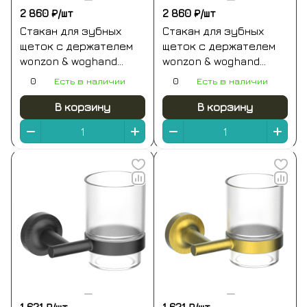
2 860 ₽/
шт
2 860 ₽/
шт
Стакан для зубных
Стакан для зубных
щеток с держателем
щеток с держателем
wonzon & woghand
wonzon & woghand
graffity,
graffity,
0
Есть в наличии
0
Есть в наличии
брашированное
брашированный никель
золото (ww-9321-bg)
(ww-9321-bn)
В корзину
В корзину