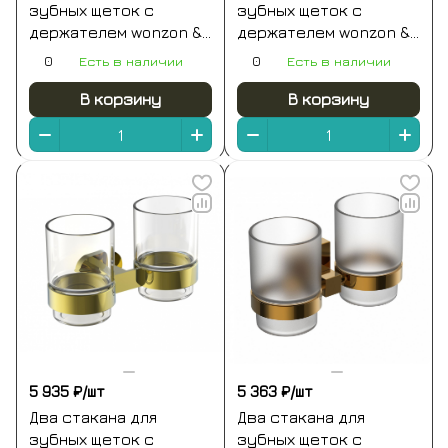
зубных щеток с
зубных щеток с
держателем wonzon &
держателем wonzon &
woghand eclipse,
woghand roma, бронза
0
Есть в наличии
0
Есть в наличии
глянцевое золото
(ww-7228)
(ww-9128-lg)
В корзину
В корзину
5 935 ₽/
шт
5 363 ₽/
шт
Два стакана для
Два стакана для
зубных щеток с
зубных щеток с