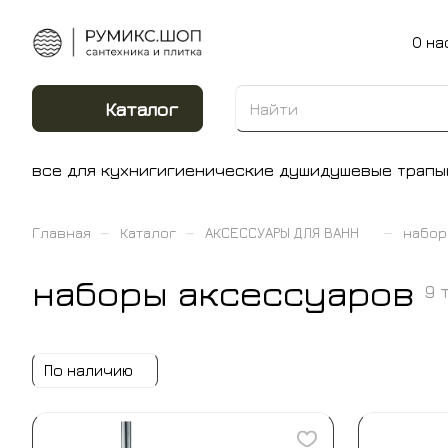
О на
Каталог
все для кухни
гигиенические души
душевые трапы
–
–
–
Главная
Каталог
АКСЕССУАРЫ ДЛЯ ВАНН
набор
наборы аксессуаров
9 
По наличию