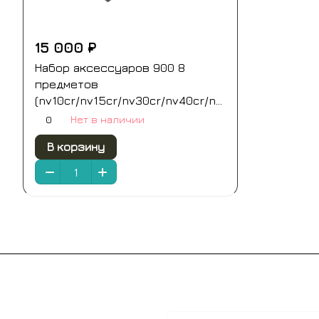
15 000 ₽
Набор аксессуаров 900 8
предметов
(nv10cr/nv15cr/nv30cr/nv40cr/nv44cr)
900 cr хром remer
0
Нет в наличии
В корзину