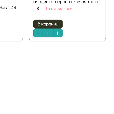
предметов epoca cr хром remer
40cr/ft44cr/ft50cr/ft60cr)
0
Нет в наличии
В корзину