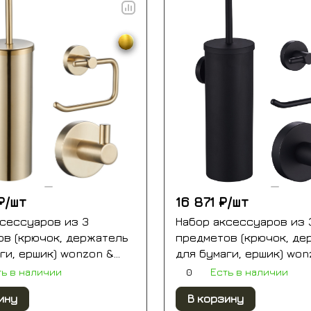
₽/
шт
16 871 ₽/
шт
ксессуаров из 3
Набор аксессуаров из 
ов (крючок, держатель
предметов (крючок, де
ги, ершик) wonzon &
для бумаги, ершик) won
, брашированное
woghand, черный (ww-8
0
ть в наличии
Есть в наличии
ww-8100-g)
ину
В корзину