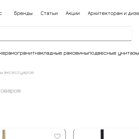
с
Бренды
Статьи
Акции
Архитекторам и диз
керамогранит
накладные раковины
подвесные унитаз
ы аксессуаров
товаров