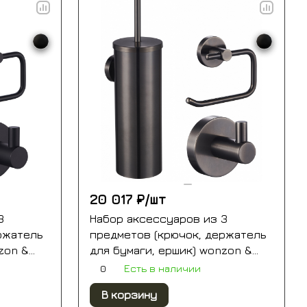
20 017 ₽/
шт
3
Набор аксессуаров из 3
ржатель
предметов (крючок, держатель
zon &
для бумаги, ершик) wonzon &
100-bl)
woghand, темный графит (ww-
0
Есть в наличии
8100-gm)
В корзину