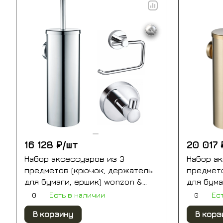
16 128 ₽/
шт
20 017 
Набор аксессуаров из 3
Набор а
предметов (крючок, держатель
предмет
для бумаги, ершик) wonzon &
для бума
woghand, хром (ww-8100-cr)
woghand
0
0
Есть в наличии
Ес
золото (
В корзину
В корз