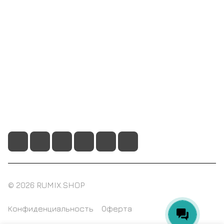
Компания
Информация
Помощь
+7 495 128 21 58
sale@rumix.shop
г. Москва, Ленинский проспект, 24
© 2026 RUMIX.SHOP
Конфиденциальность
Оферта