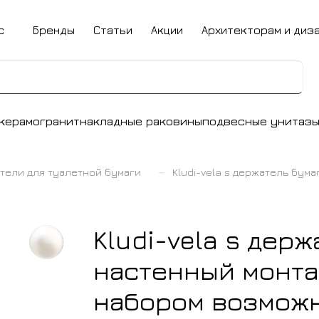
с
Бренды
Статьи
Акции
Архитекторам и диз
керамогранит
накладные раковины
подвесные унитаз
–
тели для туалетной бумаги
Kludi-vela s держатель бу
Kludi-vela s дер
настенный монт
набором возможн