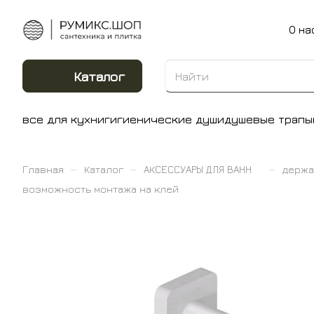
О на
Каталог
все для кухни
гигиенические души
душевые трапы
–
–
–
Главная
Каталог
АКСЕССУАРЫ ДЛЯ ВАНН
держа
возможность монтажа на клей