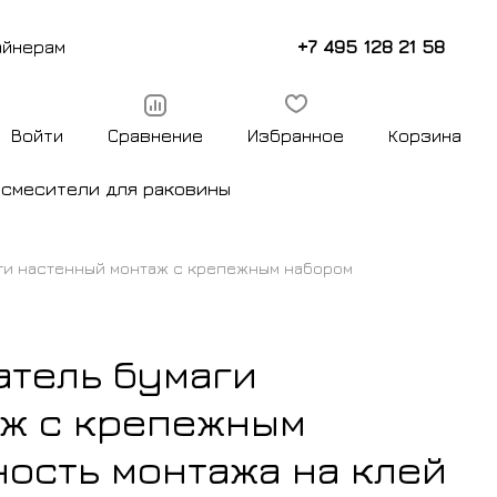
+7 495 128 21 58
айнерам
Войти
Сравнение
Избранное
Корзина
ы
смесители для раковины
маги настенный монтаж с крепежным набором
жатель бумаги
аж с крепежным
ость монтажа на клей