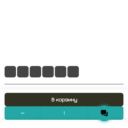
Информация
Помощь
+7 495 128 21 58
sale@rumix.shop
г. Москва, Ленинский проспект, 24
© 2026 RUMIX.SHOP
В корзину
Конфиденциальность
Оферта