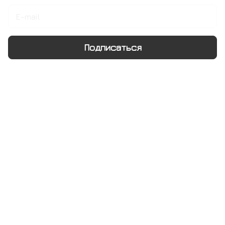
Подписаться
Интернет-магазин
Компания
Информация
Помощь
+7 495 128 21 58
sale@rumix.shop
г. Москва, Ленинский проспект, 24