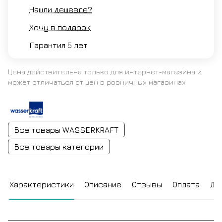
Нашли дешевле?
Хочу в подарок
Гарантия 5 лет
Цена действительна только для интернет-магазина и
может отличаться от цен в розничных магазинах
Все товары WASSERKRAFT
Все товары категории
Характеристики
Описание
Отзывы
Оплата
До