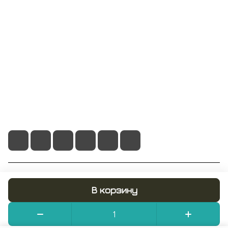
Информация
Помощь
+7 495 128 21 58
sale@rumix.shop
г. Москва, Ленинский проспект, 24
© 2026 RUMIX.SHOP
В корзину
Конфиденциальность
Оферта