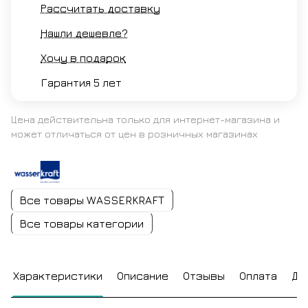
Рассчитать доставку
Нашли дешевле?
Хочу в подарок
Гарантия 5 лет
Цена действительна только для интернет-магазина и
может отличаться от цен в розничных магазинах
Все товары WASSERKRAFT
Все товары категории
Характеристики
Описание
Отзывы
Оплата
До