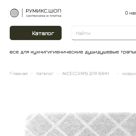
О на
Каталог
все для кухни
гигиенические души
душевые трапы
–
–
–
Главная
Каталог
АКСЕССУАРЫ ДЛЯ ВАНН
коври