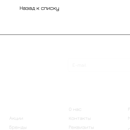
Назад к списку
Подписаться
на новости и акции
Интернет-магазин
Компания
Каталог
О нас
Акции
Контакты
Бренды
Реквизиты