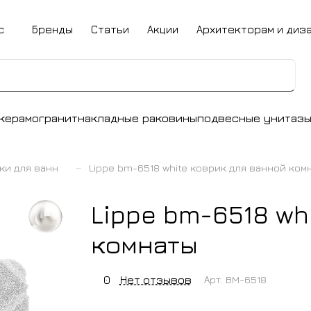
с
Бренды
Статьи
Акции
Архитекторам и диз
керамогранит
накладные раковины
подвесные унитаз
–
ки для ванн
Lippe bm-6518 white коврик для ванной ком
Lippe bm-6518 wh
комнаты
0
Нет отзывов
Арт.
BM-6518