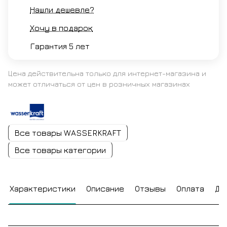
Нашли дешевле?
Хочу в подарок
Гарантия 5 лет
Цена действительна только для интернет-магазина и
может отличаться от цен в розничных магазинах
Все товары WASSERKRAFT
Все товары категории
Характеристики
Описание
Отзывы
Оплата
До