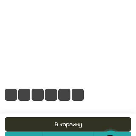
Компания
Информация
Помощь
+7 495 128 21 58
sale@rumix.shop
г. Москва, Ленинский проспект, 24
© 2026 RUMIX.SHOP
В корзину
Конфиденциальность
Оферта