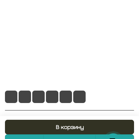
Компания
Информация
Помощь
+7 495 128 21 58
sale@rumix.shop
г. Москва, Ленинский проспект, 24
© 2026 RUMIX.SHOP
В корзину
Конфиденциальность
Оферта