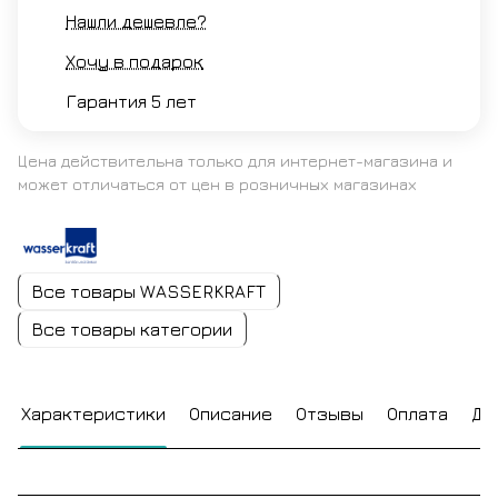
Нашли дешевле?
Хочу в подарок
Гарантия 5 лет
Цена действительна только для интернет-магазина и
может отличаться от цен в розничных магазинах
Все товары WASSERKRAFT
Все товары категории
Характеристики
Описание
Отзывы
Оплата
До