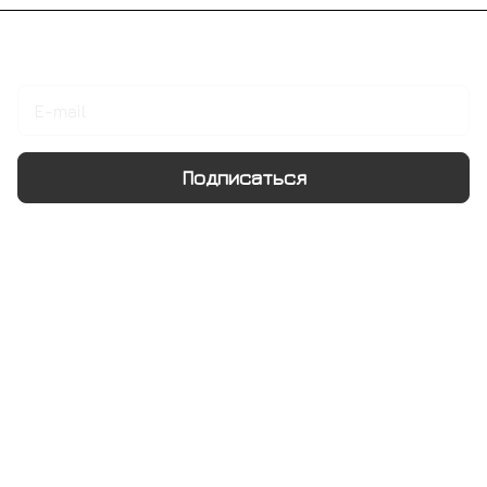
Подписаться
на новости и акции
Подписаться
Интернет-магазин
Компания
Информация
Помощь
+7 495 128 21 58
sale@rumix.shop