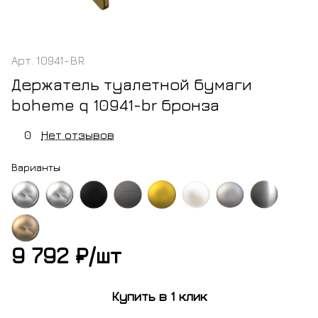
Арт.
10941-BR
Держатель туалетной бумаги
boheme q 10941-br бронза
0
Нет отзывов
Варианты
м
хром
черный
оружейная
золото
белый
никель
оружейная
матовый
сталь
матовое
матовый
брашированный
сталь
9 792 ₽/
шт
нза
глянцевая
Купить в 1 клик