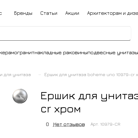
с
Бренды
Статьи
Акции
Архитекторам и диз
керамогранит
накладные раковины
подвесные унитаз
–
и для унитаза
Ершик для унитаза boheme uno 10979-cr 
Ершик для унита
cr хром
0
Нет отзывов
Арт.
10979-CR