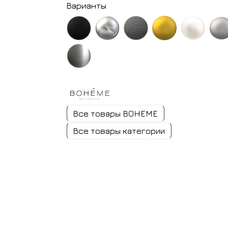
Варианты
черный
хром
оружейная
золото
белый
никель
матовый
сталь
матовое
матовый
браширо
оружейная
сталь
глянцевая
Все товары BOHEME
Все товары категории