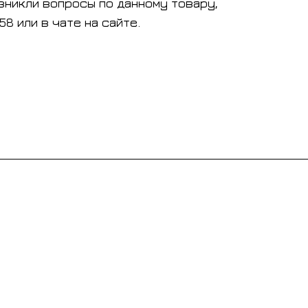
зникли вопросы по данному товару,
8 или в чате на сайте.
Контакты
+7 495 128 21 58
sale@rumix.shop
г. Москва, Ленинский проспект, 24