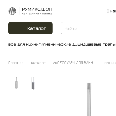
О на
Каталог
все для кухни
гигиенические души
душевые трапы
–
–
–
Главная
Каталог
АКСЕССУАРЫ ДЛЯ ВАНН
ершик